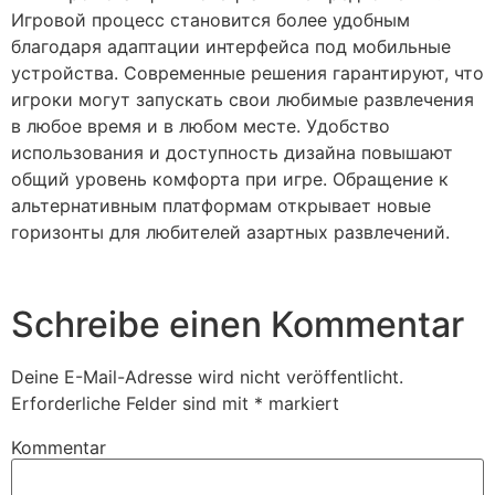
Игровой процесс становится более удобным
благодаря адаптации интерфейса под мобильные
устройства. Современные решения гарантируют, что
игроки могут запускать свои любимые развлечения
в любое время и в любом месте. Удобство
использования и доступность дизайна повышают
общий уровень комфорта при игре. Обращение к
альтернативным платформам открывает новые
горизонты для любителей азартных развлечений.
Schreibe einen Kommentar
Deine E-Mail-Adresse wird nicht veröffentlicht.
Erforderliche Felder sind mit
*
markiert
Kommentar