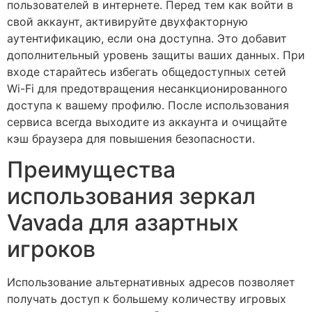
пользователей в интернете. Перед тем как войти в
свой аккаунт, активируйте двухфакторную
аутентификацию, если она доступна. Это добавит
дополнительный уровень защиты ваших данных. При
входе старайтесь избегать общедоступных сетей
Wi-Fi для предотвращения несанкционированного
доступа к вашему профилю. После использования
сервиса всегда выходите из аккаунта и очищайте
кэш браузера для повышения безопасности.
Преимущества
использования зеркал
Vavada для азартных
игроков
Использование альтернативных адресов позволяет
получать доступ к большему количеству игровых