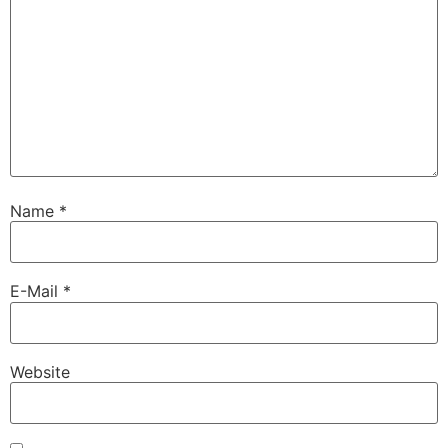
Name
*
E-Mail
*
Website